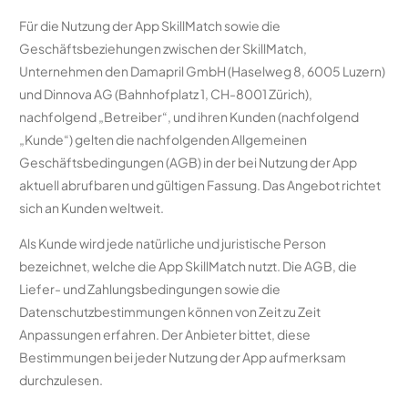
Für die Nutzung der App SkillMatch sowie die
Geschäftsbeziehungen zwischen der SkillMatch,
Unternehmen den Damapril GmbH (Haselweg 8, 6005 Luzern)
und Dinnova AG (Bahnhofplatz 1, CH-8001 Zürich),
nachfolgend „Betreiber“, und ihren Kunden (nachfolgend
„Kunde“) gelten die nachfolgenden Allgemeinen
Geschäftsbedingungen (AGB) in der bei Nutzung der App
aktuell abrufbaren und gültigen Fassung. Das Angebot richtet
sich an Kunden weltweit.
Als Kunde wird jede natürliche und juristische Person
bezeichnet, welche die App SkillMatch nutzt. Die AGB, die
Liefer- und Zahlungsbedingungen sowie die
Datenschutzbestimmungen können von Zeit zu Zeit
Anpassungen erfahren. Der Anbieter bittet, diese
Bestimmungen bei jeder Nutzung der App aufmerksam
durchzulesen.