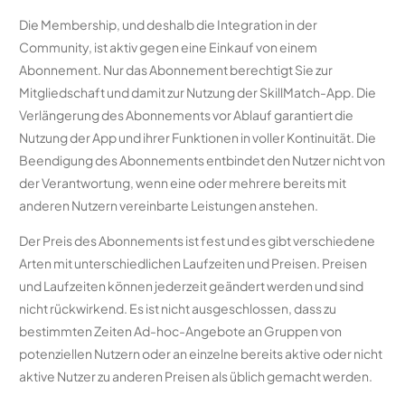
Die Membership, und deshalb die Integration in der
Community, ist aktiv gegen eine Einkauf von einem
Abonnement. Nur das Abonnement berechtigt Sie zur
Mitgliedschaft und damit zur Nutzung der SkillMatch-App. Die
Verlängerung des Abonnements vor Ablauf garantiert die
Nutzung der App und ihrer Funktionen in voller Kontinuität. Die
Beendigung des Abonnements entbindet den Nutzer nicht von
der Verantwortung, wenn eine oder mehrere bereits mit
anderen Nutzern vereinbarte Leistungen anstehen.
Der Preis des Abonnements ist fest und es gibt verschiedene
Arten mit unterschiedlichen Laufzeiten und Preisen. Preisen
und Laufzeiten können jederzeit geändert werden und sind
nicht rückwirkend. Es ist nicht ausgeschlossen, dass zu
bestimmten Zeiten Ad-hoc-Angebote an Gruppen von
potenziellen Nutzern oder an einzelne bereits aktive oder nicht
aktive Nutzer zu anderen Preisen als üblich gemacht werden.