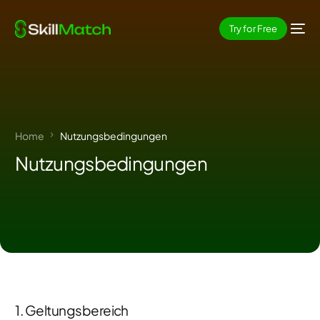
Try for Free
Home
Nutzungsbedingungen
Nutzungsbedingungen
EN
1. Geltungsbereich