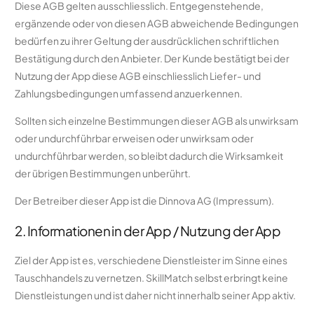
Diese AGB gelten ausschliesslich. Entgegenstehende,
ergänzende oder von diesen AGB abweichende Bedingungen
bedürfen zu ihrer Geltung der ausdrücklichen schriftlichen
Bestätigung durch den Anbieter. Der Kunde bestätigt bei der
Nutzung der App diese AGB einschliesslich Liefer- und
Zahlungsbedingungen umfassend anzuerkennen.
Sollten sich einzelne Bestimmungen dieser AGB als unwirksam
oder undurchführbar erweisen oder unwirksam oder
undurchführbar werden, so bleibt dadurch die Wirksamkeit
der übrigen Bestimmungen unberührt.
Der Betreiber dieser App ist die Dinnova AG (Impressum).
2. Informationen in der App / Nutzung der App
Ziel der App ist es, verschiedene Dienstleister im Sinne eines
Tauschhandels zu vernetzen. SkillMatch selbst erbringt keine
Dienstleistungen und ist daher nicht innerhalb seiner App aktiv.