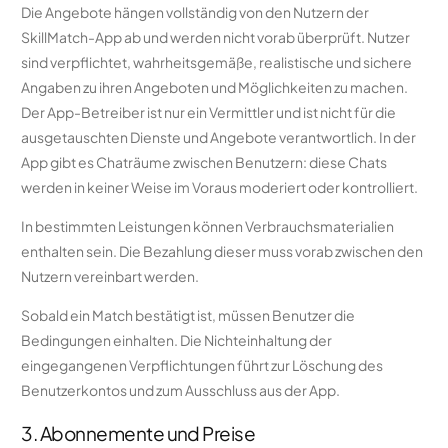
Die Angebote hängen vollständig von den Nutzern der
SkillMatch-App ab und werden nicht vorab überprüft. Nutzer
sind verpflichtet, wahrheitsgemäße, realistische und sichere
Angaben zu ihren Angeboten und Möglichkeiten zu machen.
Der App-Betreiber ist nur ein Vermittler und ist nicht für die
ausgetauschten Dienste und Angebote verantwortlich. In der
App gibt es Chaträume zwischen Benutzern: diese Chats
werden in keiner Weise im Voraus moderiert oder kontrolliert.
In bestimmten Leistungen können Verbrauchsmaterialien
enthalten sein. Die Bezahlung dieser muss vorab zwischen den
Nutzern vereinbart werden.
Sobald ein Match bestätigt ist, müssen Benutzer die
Bedingungen einhalten. Die Nichteinhaltung der
eingegangenen Verpflichtungen führt zur Löschung des
Benutzerkontos und zum Ausschluss aus der App.
3. Abonnemente und Preise