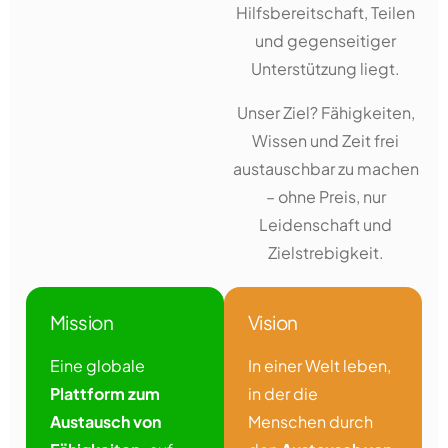
Hilfsbereitschaft, Teilen
und gegenseitiger
Unterstützung liegt.
Unser Ziel? Fähigkeiten,
Wissen und Zeit frei
austauschbar zu machen
– ohne Preis, nur
Leidenschaft und
Zielstrebigkeit.
Mission
Vision
Eine globale
In einer Welt leben,
Plattform zum
in der die
Austausch von
Menschen durch