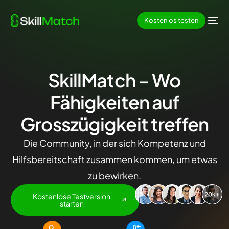
Kostenlos testen
SkillMatch
– Wo
Fähigkeiten auf
Grosszügigkeit treffen
Die Community, in der sich Kompetenz und
Hilfsbereitschaft zusammen kommen, um etwas
zu bewirken.
Kostenlose Testversion
starten
DE