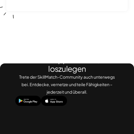
g
e
Lade die App herunter, um
loszulegen
Trete der SkillMatch-Community auch unterwegs
bei. Entdecke, vernetze und teile Fähigkeiten –
jederzeit und überall.