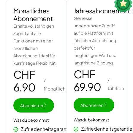
Monatliches
Jahresabonnement
Abonnement
Geniesse
unbegrenzten Zugriff
Erhalte vollständigen
auf die Plattform mit
Zugriff auf alle
jährlicher Abrechnung –
Funktionen mit einer
perfekt für
monatlichen
langfristigen Wert und
Abrechnung. Ideal für
langfristige Bindung.
kurzfristige Flexibilität.
CHF
CHF
/
/
69.90
6.90
Jährlich
Monatlich
Abonnieren
Abonnieren
Was du bekommst
Was du bekommst
Zufriedenheitsgarantie
Zufriedenheitsgarantie