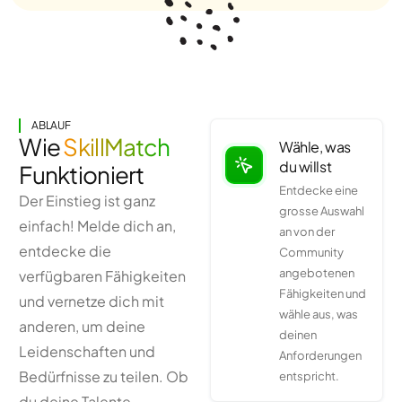
ABLAUF
Wie
SkillMatch
Wähle, was
du willst
Funktioniert
Entdecke eine
Der Einstieg ist ganz
grosse Auswahl
einfach! Melde dich an,
an von der
entdecke die
Community
angebotenen
verfügbaren Fähigkeiten
Fähigkeiten und
und vernetze dich mit
wähle aus, was
anderen, um deine
deinen
Leidenschaften und
Anforderungen
Bedürfnisse zu teilen. Ob
entspricht.
du deine Talente