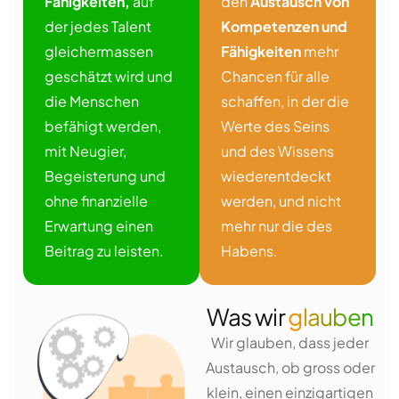
Fähigkeiten,
auf
den
Austausch von
der jedes Talent
Kompetenzen und
gleichermassen
Fähigkeiten
mehr
geschätzt wird und
Chancen für alle
die Menschen
schaffen, in der die
befähigt werden,
Werte des Seins
mit Neugier,
und des Wissens
Begeisterung und
wiederentdeckt
ohne finanzielle
werden, und nicht
Erwartung einen
mehr nur die des
Beitrag zu leisten.
Habens.
Was wir
glauben
Wir glauben, dass jeder
Austausch, ob gross oder
klein, einen einzigartigen